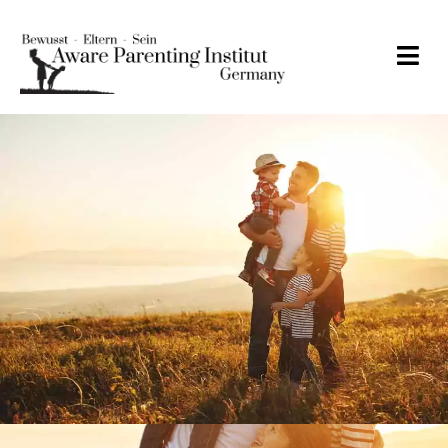
Anke Eyrich
Zum Kennenlernen
Angebote
Spielend Elternsein
Seminar
Ausbildung zur
Familienberatung