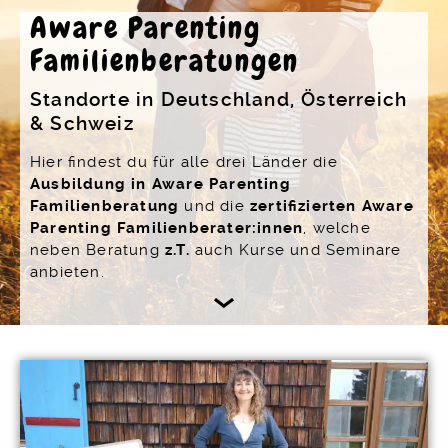
Blog
Aware Parenting
Familienberatung
Familienberatungen
Standorte in Deutschland, Österreich
Kontakt
& Schweiz
Datenschutzerklärung
Hier findest du für alle drei Länder die
Impressum
Ausbildung in Aware Parenting
Familienberatung
und die
zertifizierten Aware
Telegram
Parenting Familienberater:innen
, welche
Youtube
neben Beratung
z.T.
auch Kurse und Seminare
anbieten.