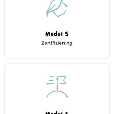
In der Vertiefung werden sich sieben
thematische Schwerpunkte mit reinen
Supervisionstreffen abwechseln. So kannst
du inhaltlich wachsen und für deine Praxis
Feedback erhalten.
Modul 5
Zertifizierung
Zertifizierung
In deinem einstündigen Abschluss-Gespräch
besprechen wir deine Ausbildungsunterlagen
und du erhältst deine offizielle Aware
Parenting Zertifizierung.