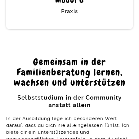
Modul 6
Praxis
Praxis
Gemeinsam in der
Familienberatung lernen,
Erhalte hier praktische Tipps für deine
spätere Tätigkeit und lerne, wie du Vorträge
wachsen und unterstützen
oder Seminare hältst, Beratungsgespräche
führst und sichtbar wirst mit Aware Parenting.
Selbststudium in der Community
anstatt allein
In der Ausbildung lege ich besonderen Wert
darauf, dass du dich nie alleingelassen fühlst. Ich
biete dir ein unterstützendes und