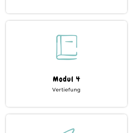
Community
In der Community vertiefst du dein Wissen
im Austausch mit anderen. Durch das
Miterleben meiner Begleitung von anderen
Eltern in der Community erlebst du, was
Modul 4
Familien bewegt und wie du Anliegen von
Eltern in deiner späteren Tätigkeit
Vertiefung
begegnen kannst.
Vertiefung