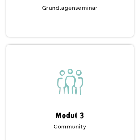
Grundlagen­seminar
Grundlagen­seminar
Du erfährst im Seminar wie du mit Weinen
und Wüten bei Kindern umgehst und wie
dir die 9 Bindungsspiele dabei helfen! Das
Seminar begleitet dich 4 Wochen mitten in
deinem beruflichen oder familiären Alltag,
so dass du gleich alles erproben kannst
Modul 3
und deine Fragen ins Seminar mit
einfließen.
Community